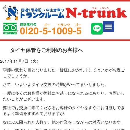
会社案内
各種約款
トランクルームを
活用しよう
料金のご案内
お申し込みの
流れ
ご利用
お申し込み
見学お申し込み
お問い合わせ
タイヤ保管をご利用のお客様へ
2017年11月7日（火）
季節の変わり目となりました。皆様におかれましてはいかがお過ご
しでしょうか。
さて、いよいよタイヤ交換の時期がやってまいりました。
一度に多くのお客様が弊社にお越しになられるにあたり、お願いし
たいことがございます。
弊社では交換に来てくださるお客様のタイヤをすぐにお引渡しでき
るよう準備をすすめておりますが、
なにぶん限られた人数で、他の作業をしながらの対応となります。