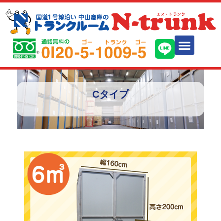
会社案内
各種約款
トランクルームを
活用しよう
料金のご案内
お申し込みの
流れ
ご利用
お申し込み
見学お申し込み
お問い合わせ
Cタイプ