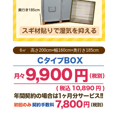
6㎥ 高さ200cm×幅160cm×奥行き185cm