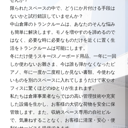
せんか？
限られたスペースの中で、どうにか片付ける手段は
ないかと試行錯誤していませんか？
中山倉庫のトランクルームは、あなたのそんな悩み
も簡単に解決します。モノを増やすのを諦めるので
はなく、必要な時に必要なものだけを近くに置く生
活をトランクルームは可能にします。
冬にだけ使うスキー/スノーボード用品、一年に一回
しか使わないお雛さま、今は誰も弾かなくなったピ
アノ、年に一度か二度程しか見ない書類、今使わな
いものを別のスペースに入れてしまうだけで家やオ
フィスに驚くほどのゆとりが生まれます。
私たちは倉庫事業者ならではの高い管理技術や充実
した設備を生かし、お客様の大切な荷物を安全に保
管致します。また、収納スペース専用の自社ビル
で、気兼ねすることなく、お客様に清潔・安心・便