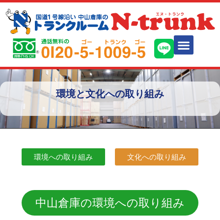
会社案内
各種約款
トランクルームを
活用しよう
料金のご案内
お申し込みの
流れ
ご利用
お申し込み
見学お申し込み
お問い合わせ
環境と文化への取り組み
環境への取り組み
文化への取り組み
中山倉庫の環境への取り組み